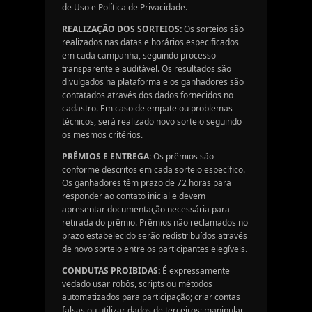
de Uso e Política de Privacidade.
REALIZAÇÃO DOS SORTEIOS:
Os sorteios são
realizados nas datas e horários especificados
em cada campanha, seguindo processo
transparente e auditável. Os resultados são
divulgados na plataforma e os ganhadores são
contatados através dos dados fornecidos no
cadastro. Em caso de empate ou problemas
técnicos, será realizado novo sorteio seguindo
os mesmos critérios.
PRÊMIOS E ENTREGA:
Os prêmios são
conforme descritos em cada sorteio específico.
Os ganhadores têm prazo de 72 horas para
responder ao contato inicial e devem
apresentar documentação necessária para
retirada do prêmio. Prêmios não reclamados no
prazo estabelecido serão redistribuídos através
de novo sorteio entre os participantes elegíveis.
CONDUTAS PROIBIDAS:
É expressamente
vedado usar robôs, scripts ou métodos
automatizados para participação; criar contas
falsas ou utilizar dados de terceiros; manipular